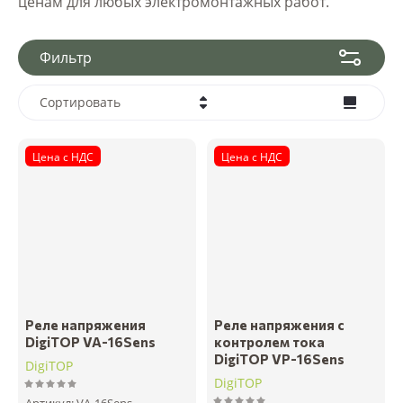
ценам для любых электромонтажных работ.
Фильтр
Сортировать
Цена - убывание
Цена с НДС
Цена с НДС
Цена - возрастание
Название - Я-А
Название - А-Я
Реле напряжения
Реле напряжения с
DigiTOP VA-16Sens
контролем тока
DigiTOP VP-16Sens
DigiTOP
DigiTOP
Артикул:
VA-16Sens