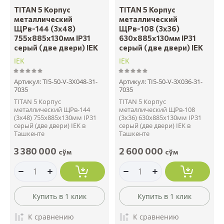
TITAN 5 Корпус
TITAN 5 Корпус
металлический
металлический
ЩРв-144 (3х48)
ЩРв-108 (3х36)
755х885х130мм IP31
630х885х130мм IP31
серый (две двери) IEK
серый (две двери) IEK
IEK
IEK
Артикул:
TI5-50-V-3X048-31-
Артикул:
TI5-50-V-3X036-31-
7035
7035
TITAN 5 Корпус
TITAN 5 Корпус
металлический ЩРв-144
металлический ЩРв-108
(3х48) 755х885х130мм IP31
(3х36) 630х885х130мм IP31
серый (две двери) IEK в
серый (две двери) IEK в
Ташкенте
Ташкенте
3 380 000
2 600 000
сўм
сўм
Купить в 1 клик
Купить в 1 клик
К сравнению
К сравнению