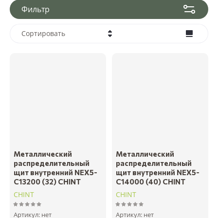
Фильтр
Сортировать
Цена - убывание
Цена - возрастание
Название - Я-А
Название - А-Я
Металлический
Металлический
распределительный
распределительный
щит внутренний NEX5-
щит внутренний NEX5-
C13200 (32) CHINT
C14000 (40) CHINT
CHINT
CHINT
Артикул:
нет
Артикул:
нет