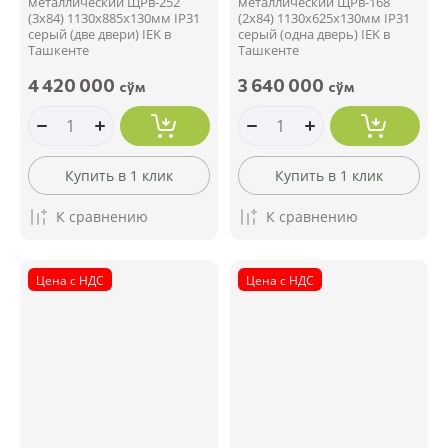
металлический ЩРв-252
металлический ЩРв-168
(3х84) 1130х885х130мм IP31
(2х84) 1130х625х130мм IP31
серый (две двери) IEK в
серый (одна дверь) IEK в
Ташкенте
Ташкенте
4 420 000
3 640 000
сўм
сўм
Купить в 1 клик
Купить в 1 клик
К сравнению
К сравнению
Цена с НДС
Цена с НДС