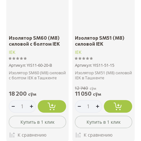
Название - А-Я
Изолятор SM60 (М8)
Изолятор SM51 (М8)
силовой с болтом IEK
силовой IEK
IEK
IEK
Артикул:
YIS11-60-20-B
Артикул:
YIS11-51-15
Изолятор SM60 (М8) силовой
Изолятор SM51 (М8) силовой
с болтом IEK в Ташкенте
IEK в Ташкенте
12 740
сўм
18 200
11 050
сўм
сўм
Купить в 1 клик
Купить в 1 клик
К сравнению
К сравнению