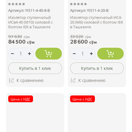
Артикул:
YIS11-4-40-8-B
Артикул:
YIS11-4-20-B
Изолятор ступенчатый
Изолятор ступенчатый ИС4-
ИСв4-40 (М10) силовой с
20 (М6) силовой с болтом IEK
болтом IEK в Ташкенте
в Ташкенте
97 630
33 020
сўм
сўм
84 500
28 600
сўм
сўм
Купить в 1 клик
Купить в 1 клик
К сравнению
К сравнению
Цена с НДС
Цена с НДС