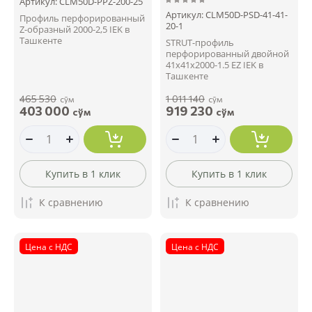
Артикул:
CLM50D-PPZ-200-25
Артикул:
CLM50D-PSD-41-41-
Профиль перфорированный
20-1
Z-образный 2000-2,5 IEK в
Ташкенте
STRUT-профиль
перфорированный двойной
41х41х2000-1.5 EZ IEK в
Ташкенте
465 530
1 011 140
сўм
сўм
403 000
919 230
сўм
сўм
Купить в 1 клик
Купить в 1 клик
К сравнению
К сравнению
Цена с НДС
Цена с НДС