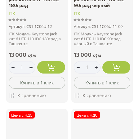
180град
90град чёрный
ITK
ITK
Артикул:
CS1-1C06U-12
Артикул:
CS1-1C06U-11-09
ITK Модуль Keystone Jack
ITK Модуль Keystone Jack
кат.6 UTP 110 IDC 180град в
кат.6 UTP 110 IDC 90град
Ташкенте
чёрный в Ташкенте
13 000
13 000
сўм
сўм
Купить в 1 клик
Купить в 1 клик
К сравнению
К сравнению
Цена с НДС
Цена с НДС