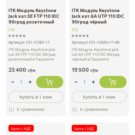
ITK Модуль Keystone
ITK Модуль Keystone
Jack кат.5E FTP 110 IDC
Jack кат.6A UTP 110 IDC
90град розеточный
90град чёрный
ITK
ITK
Артикул:
CS1-1C5EF-11
Артикул:
CS1-1C6AU-11-09
ITK Модуль Keystone Jack
ITK Модуль Keystone Jack
кат.5E FTP 110 IDC 90град
кат.6A UTP 110 IDC 90град
розеточный в Ташкенте
чёрный в Ташкенте
23 400
19 500
сўм
сўм
Купить в 1 клик
Купить в 1 клик
К сравнению
К сравнению
Цена с НДС
Цена с НДС