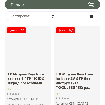
Фильтр
Сортировать
Цена - убывание
Цена с НДС
Цена с НДС
Цена - возрастание
Название - Я-А
Название - А-Я
ITK Модуль Keystone
ITK Модуль Keystone
Jack кат.6 FTP 110 IDC
Jack кат.6А STP без
90град розеточный
инструмента
TOOLLESS 180град
ITK
ITK
Артикул:
CS1-1C06F-11
Артикул:
CS1-1C6AS-T2
ITK Модуль Keystone Jack