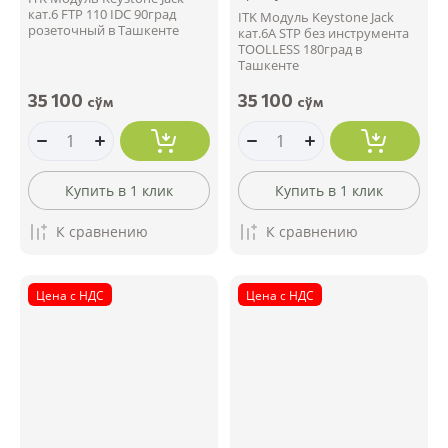
кат.6 FTP 110 IDC 90град
ITK Модуль Keystone Jack
розеточный в Ташкенте
кат.6А STP без инструмента
TOOLLESS 180град в
Ташкенте
35 100
35 100
сўм
сўм
Купить в 1 клик
Купить в 1 клик
К сравнению
К сравнению
Цена с НДС
Цена с НДС