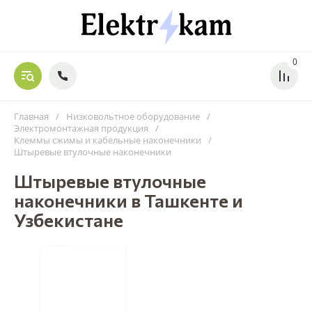
0
Главная
/
Низковольтное оборудование
/
Электромонтажная продукция
/
Клеммы сжимы и кабельные наконечники
/
Штыревые втулочные наконечники
Штыревые втулочные
наконечники в Ташкенте и
Узбекистане