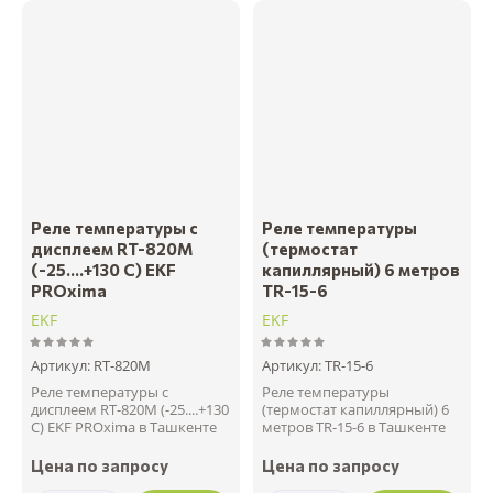
Цена - возрастание
Название - Я-А
Название - А-Я
Реле температуры с
Реле температуры
дисплеем RT-820M
(термостат
(-25....+130 С) EKF
капиллярный) 6 метров
PROxima
TR-15-6
EKF
EKF
Артикул:
RT-820M
Артикул:
TR-15-6
Реле температуры с
Реле температуры
дисплеем RT-820M (-25....+130
(термостат капиллярный) 6
С) EKF PROxima в Ташкенте
метров TR-15-6 в Ташкенте
Цена по запросу
Цена по запросу