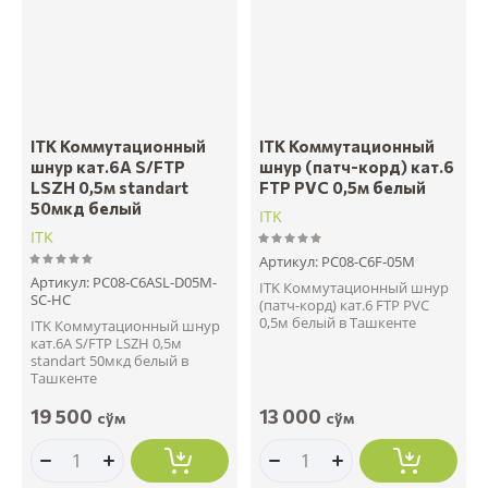
Название - А-Я
ITK Коммутационный
ITK Коммутационный
шнур кат.6A S/FTP
шнур (патч-корд) кат.6
LSZH 0,5м standart
FTP PVC 0,5м белый
50мкд белый
ITK
ITK
Артикул:
PC08-C6F-05M
Артикул:
PC08-C6ASL-D05M-
ITK Коммутационный шнур
SC-HC
(патч-корд) кат.6 FTP PVC
0,5м белый в Ташкенте
ITK Коммутационный шнур
кат.6A S/FTP LSZH 0,5м
standart 50мкд белый в
Ташкенте
19 500
13 000
сўм
сўм