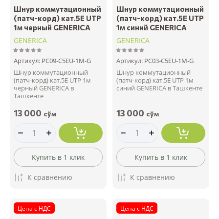
Шнур коммутационный
Шнур коммутационный
(патч-корд) кат.5Е UTP
(патч-корд) кат.5Е UTP
1м черный GENERICA
1м синий GENERICA
GENERICA
GENERICA
Артикул:
PC09-C5EU-1M-G
Артикул:
PC03-C5EU-1M-G
Шнур коммутационный
Шнур коммутационный
(патч-корд) кат.5Е UTP 1м
(патч-корд) кат.5Е UTP 1м
черный GENERICA в
синий GENERICA в Ташкенте
Ташкенте
13 000
13 000
сўм
сўм
Купить в 1 клик
Купить в 1 клик
К сравнению
К сравнению
Цена с НДС
Цена с НДС