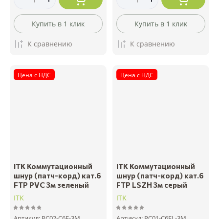
Купить в 1 клик
Купить в 1 клик
К сравнению
К сравнению
Цена с НДС
Цена с НДС
ITK Коммутационный
ITK Коммутационный
шнур (патч-корд) кат.6
шнур (патч-корд) кат.6
FTP PVC 3м зеленый
FTP LSZH 3м серый
ITK
ITK
Артикул:
PC02-C6F-3M
Артикул:
PC01-C6FL-3M