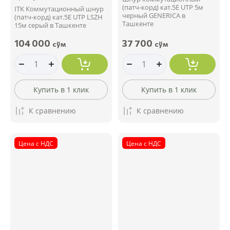
(патч-корд) кат.5Е UTP 5м
ITK Коммутационный шнур
черный GENERICA в
(патч-корд) кат.5E UTP LSZH
Ташкенте
15м серый в Ташкенте
104 000
37 700
сўм
сўм
Купить в 1 клик
Купить в 1 клик
К сравнению
К сравнению
Цена с НДС
Цена с НДС