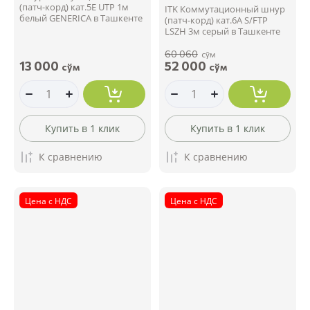
(патч-корд) кат.5Е UTP 1м
ITK Коммутационный шнур
белый GENERICA в Ташкенте
(патч-корд) кат.6А S/FTP
LSZH 3м серый в Ташкенте
60 060
сўм
13 000
52 000
сўм
сўм
Купить в 1 клик
Купить в 1 клик
К сравнению
К сравнению
Цена с НДС
Цена с НДС