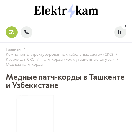
0
Главная
/
Компоненты структурированных кабельных систем (СКС)
/
Кабели для СКС
/
Патч-корды (коммутационные шнуры)
/
Медные патч-корды
Медные патч-корды в Ташкенте
и Узбекистане