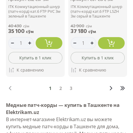
ITK Коммутационный шнур
ITK Коммутационный шнур
(патч-корд) кат.6 FTP PVC 3м
(патч-корд) кат.6 FTP LSZH
зеленый в Ташкенте
3м серый в Ташкенте
40 430
42 900
сўм
сўм
35 100
37 180
сўм
сўм
Купить в 1 клик
Купить в 1 клик
К сравнению
К сравнению
1
2
3
Медные патч-корды — купить в Ташкенте на
Elektrikam.uz
В интернет-магазине Elektrikam.uz вы можете
купить медные патч-корды в Ташкенте для дома,