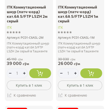
ITK Коммутационный
ITK Коммутационный
шнур (патч-корд)
шнур (патч-корд)
кат.6А S/FTP LSZH 2м
кат.6A S/FTP LSZH 1м
серый
серый
ITK
ITK
Артикул:
PC01-C6ASL-2M
Артикул:
PC01-C6ASL-1M
ITK Коммутационный шнур
ITK Коммутационный шнур
(патч-корд) кат.6А S/FTP
(патч-корд) кат.6A S/FTP
LSZH 2м серый в Ташкенте
LSZH 1м серый в Ташкенте
45 110
30 030
сўм
сўм
39 000
26 000
сўм
сўм
Купить в 1 клик
Купить в 1 клик
К сравнению
К сравнению