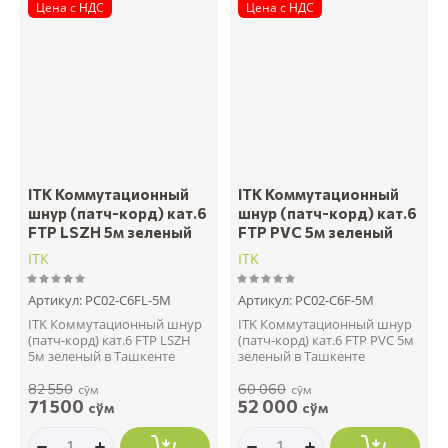
Цена с НДС
Цена с НДС
ITK Коммутационный
ITK Коммутационный
шнур (патч-корд) кат.6
шнур (патч-корд) кат.6
FTP LSZH 5м зеленый
FTP PVC 5м зеленый
ITK
ITK
Артикул:
PC02-C6FL-5M
Артикул:
PC02-C6F-5M
ITK Коммутационный шнур
ITK Коммутационный шнур
(патч-корд) кат.6 FTP LSZH
(патч-корд) кат.6 FTP PVC 5м
5м зеленый в Ташкенте
зеленый в Ташкенте
82 550
60 060
сўм
сўм
71 500
52 000
сўм
сўм