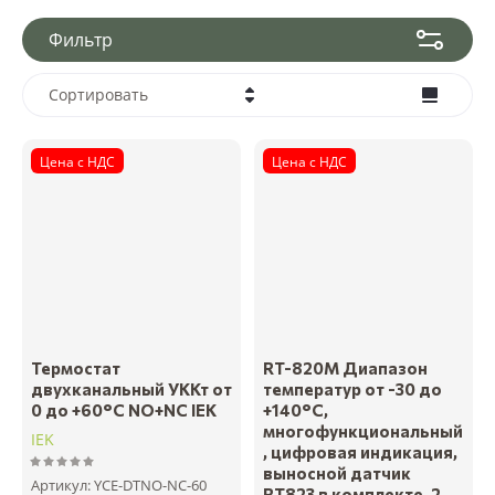
Фильтр
Сортировать
Цена - убывание
Цена с НДС
Цена с НДС
Цена - возрастание
Название - Я-А
Название - А-Я
Термостат
RT-820M Диапазон
двухканальный УККт от
температур от -30 до
0 до +60°C NO+NC IEK
+140°С,
многофункциональный
IEK
, цифровая индикация,
выносной датчик
Артикул:
YCE-DTNO-NC-60
RT823 в комплекте, 2