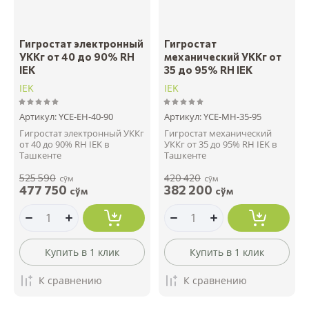
Гигростат электронный
Гигростат
УККг от 40 до 90% RH
механический УККг от
IEK
35 до 95% RH IEK
IEK
IEK
Артикул:
YCE-EH-40-90
Артикул:
YCE-MH-35-95
Гигростат электронный УККг
Гигростат механический
от 40 до 90% RH IEK в
УККг от 35 до 95% RH IEK в
Ташкенте
Ташкенте
525 590
420 420
сўм
сўм
477 750
382 200
сўм
сўм
Купить в 1 клик
Купить в 1 клик
К сравнению
К сравнению