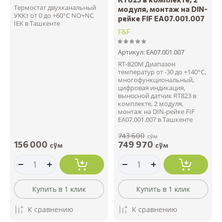
Термостат двухканальный
модуля, монтаж на DIN-
УККт от 0 до +60°C NO+NC
рейке FIF EA07.001.007
IEK в Ташкенте
F&F
Артикул:
EA07.001.007
RT-820M Диапазон
температур от -30 до +140°С,
многофункциональный,
цифровая индикация,
выносной датчик RT823 в
комплекте, 2 модуля,
монтаж на DIN-рейке FIF
EA07.001.007 в Ташкенте
743 600
сўм
156 000
749 970
сўм
сўм
Купить в 1 клик
Купить в 1 клик
К сравнению
К сравнению