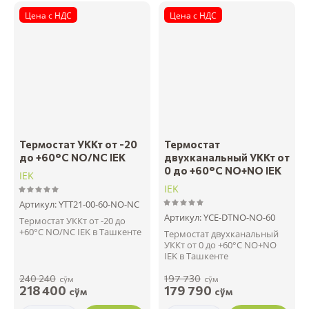
Цена с НДС
Цена с НДС
Термостат УККт от -20
Термостат
до +60°C NO/NC IEK
двухканальный УККт от
0 до +60°C NO+NO IEK
IEK
IEK
Артикул:
YTT21-00-60-NO-NC
Артикул:
YCE-DTNO-NO-60
Термостат УККт от -20 до
+60°C NO/NC IEK в Ташкенте
Термостат двухканальный
УККт от 0 до +60°C NO+NO
IEK в Ташкенте
240 240
197 730
сўм
сўм
218 400
179 790
сўм
сўм