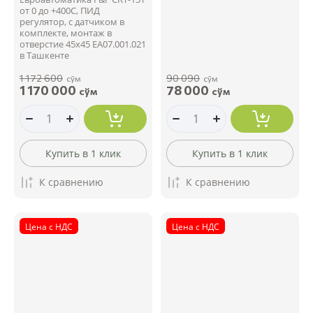
от 0 до +400С, ПИД
регулятор, с датчиком в
комплекте, монтаж в
отверстие 45x45 EA07.001.021
в Ташкенте
1 172 600
90 090
сўм
сўм
1 170 000
78 000
сўм
сўм
Купить в 1 клик
Купить в 1 клик
К сравнению
К сравнению
Цена с НДС
Цена с НДС