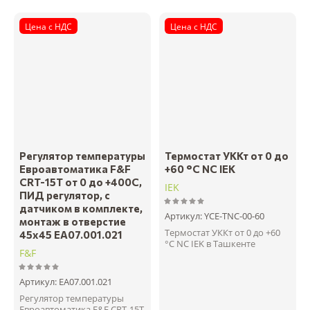
Цена с НДС
Цена с НДС
Регулятор температуры
Термостат УККт от 0 до
Евроавтоматика F&F
+60 °C NC IEK
CRT-15T от 0 до +400С,
IEK
ПИД регулятор, с
датчиком в комплекте,
Артикул:
YCE-TNC-00-60
монтаж в отверстие
Термостат УККт от 0 до +60
45x45 EA07.001.021
°C NC IEK в Ташкенте
F&F
Артикул:
EA07.001.021
Регулятор температуры
Евроавтоматика F&F CRT-15T