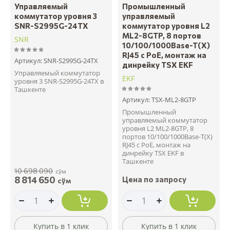
Управляемый
Промышленный
коммутатор уровня 3
управляемый
SNR-S2995G-24TX
коммутатор уровня L2
ML2-8GTP, 8 портов
SNR
10/100/1000Base-T(X)
RJ45 c PoE, монтаж на
Артикул:
SNR-S2995G-24TX
динрейку TSX EKF
Управляемый коммутатор
EKF
уровня 3 SNR-S2995G-24TX в
Ташкенте
Артикул:
TSX-ML2-8GTP
Промышленный
управляемый коммутатор
уровня L2 ML2-8GTP, 8
портов 10/100/1000Base-T(X)
RJ45 c PoE, монтаж на
динрейку TSX EKF в
Ташкенте
10 698 090
сўм
8 814 650
Цена по запросу
сўм
Купить в 1 клик
Купить в 1 клик