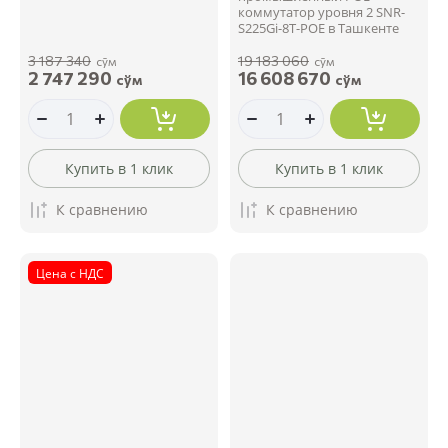
коммутатор уровня 2 SNR-
S225Gi-8T-POE в Ташкенте
3 187 340
19 183 060
сўм
сўм
2 747 290
16 608 670
сўм
сўм
Купить в 1 клик
Купить в 1 клик
К сравнению
К сравнению
Цена с НДС