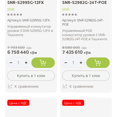
SNR-S2995G-12FX
SNR-S2982G-24T-POE
SNR
SNR
Артикул:
SNR-S2995G-12FX
Артикул:
SNR-S2982G-24T-
POE
Управляемый коммутатор
уровня 3 SNR-S2995G-12FX в
Управляемый POE
Ташкенте
коммутатор уровня 2 SNR-
S2982G-24T-POE в Ташкенте
7 793 500
8 580 000
сўм
сўм
6 758 440
7 435 610
сўм
сўм
Купить в 1 клик
Купить в 1 клик
К сравнению
К сравнению
Цена с НДС
Цена с НДС