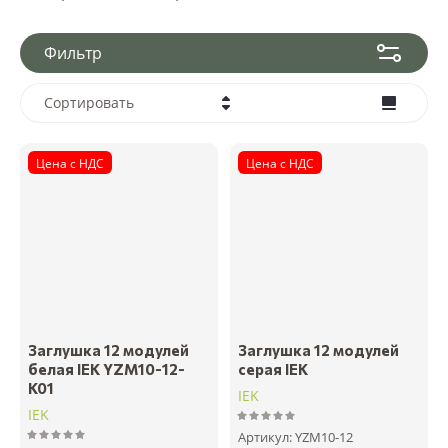
Фильтр
Сортировать
Цена - убывание
Цена с НДС
Цена с НДС
Цена - возрастание
Название - Я-А
Название - А-Я
Заглушка 12 модулей
Заглушка 12 модулей
белая IEK YZM10-12-
серая IEK
K01
IEK
IEK
Артикул:
YZM10-12