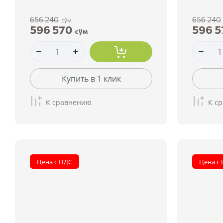
656 240
656 240
сўм
596 570
596 5
сўм
Купить в 1 клик
К сравнению
К с
Цена с НДС
Цена с