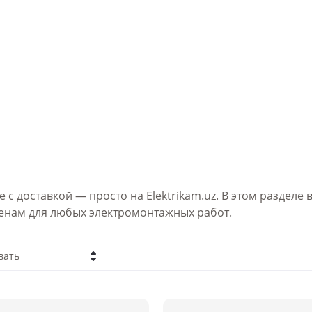
 с доставкой — просто на Elektrikam.uz. В этом раздел
енам для любых электромонтажных работ.
вать
а - убывание
а - возрастание