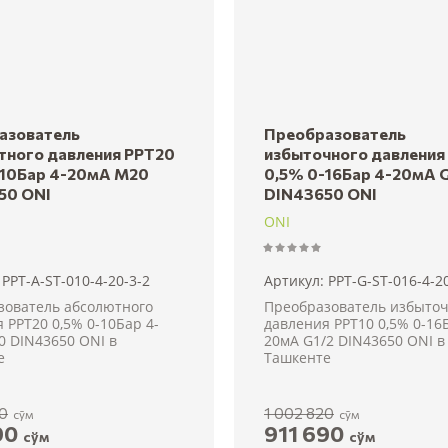
азователь
Преобразователь
тного давления PPT20
избыточного давления
-10Бар 4-20мА M20
0,5% 0-16Бар 4-20мА G
50 ONI
DIN43650 ONI
ONI
PPT-A-ST-010-4-20-3-2
Артикул:
PPT-G-ST-016-4-20
зователь абсолютного
Преобразователь избыточ
 PPT20 0,5% 0-10Бар 4-
давления PPT10 0,5% 0-16
0 DIN43650 ONI в
20мА G1/2 DIN43650 ONI в
е
Ташкенте
20
1 002 820
сўм
сўм
90
911 690
сўм
сўм