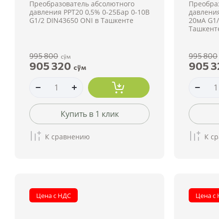
Преобразователь абсолютного
Преобра
давления PPT20 0,5% 0-25Бар 0-10В
давления
G1/2 DIN43650 ONI в Ташкенте
20мА G1/
Ташкент
995 800
995 800
сўм
905 320
905 3
сўм
Купить в 1 клик
К сравнению
К с
Цена с НДС
Цена с