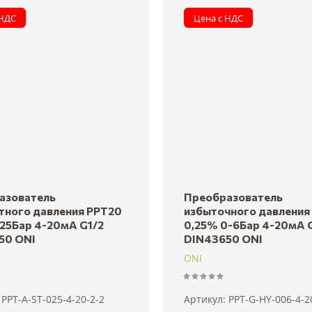
 НДС
Цена с НДС
вание - Я-А
вание - А-Я
азователь
Преобразователь
тного давления PPT20
избыточного давления
25Бар 4-20мА G1/2
0,25% 0-6Бар 4-20мА 
50 ONI
DIN43650 ONI
ONI
PPT-A-ST-025-4-20-2-2
Артикул:
PPT-G-HY-006-4-2