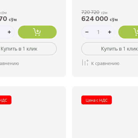
720 720
сўм
сўм
70
624 000
сўм
сўм
Купить в 1 клик
Купить в 1 клик
равнению
К сравнению
 НДС
Цена с НДС