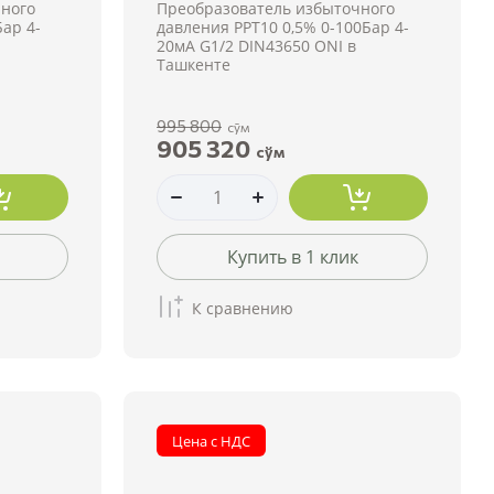
ного
Преобразователь избыточного
Бар 4-
давления PPT10 0,5% 0-100Бар 4-
20мА G1/2 DIN43650 ONI в
Ташкенте
995 800
сўм
905 320
сўм
Купить в 1 клик
К сравнению
Цена с НДС