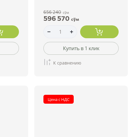
656 240
сўм
596 570
сўм
Купить в 1 клик
К сравнению
Цена с НДС