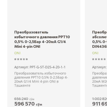
Преобразователь
Преобр
избыточного давления PPT10
абсолю
0,5% 0-2,5Бар 4-20мА G1/4
0,5% 0
Mini 4-pin ONI
DIN436
ONI
ONI
Артикул:
PPT-G-ST-D25-4-20-1-1
Артикул:
Преобразователь избыточного
Преобра
давления PPT10 0,5% 0-2,5Бар 4-
давления
20мА G1/4 Mini 4-pin ONI в
20мА M2
Ташкенте
Ташкент
656 240
1 002 8
сўм
596 570
911 6
сўм