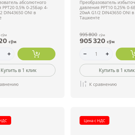
зователь абсолютного
Преобразователь избыточ
 PPT20 0,5% 0-25Бар 4-
давления PPT10 0,25% 0-6
2 DIN43650 ONI в
20мА G1/2 DIN43650 ONI в
е
Ташкенте
995 800
сўм
сўм
20
905 320
сўм
сўм
Купить в 1 клик
Купить в 1 клик
равнению
К сравнению
 НДС
Цена с НДС