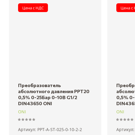
Цена с НДС
Цена с
Наз
Наз
Преобразователь
Преобр
абсолютного давления PPT20
абсолю
0,5% 0-25Бар 0-10В G1/2
0,5% 0-
DIN43650 ONI
DIN436
ONI
ONI
Артикул:
PPT-A-ST-025-0-10-2-2
Артикул: