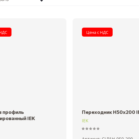
а - убывание
а - возрастание
 НДС
Цена с НДС
вание - Я-А
вание - А-Я
в профиль
Переходник H50х200 I
ированный IEK
IEK
Артикул:
CLP1H-050-200