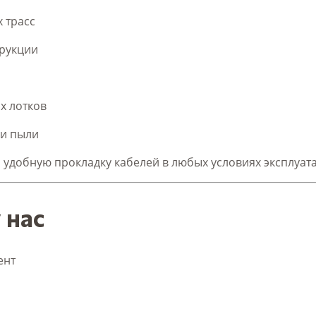
 трасс
рукции
х лотков
 и пыли
 удобную прокладку кабелей в любых условиях эксплуат
 нас
ент