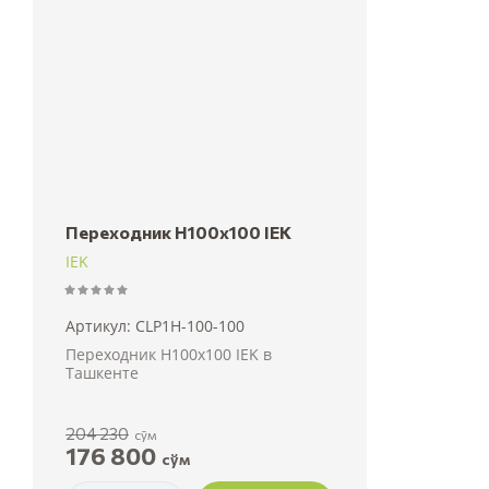
Переходник H100х100 IEK
IEK
Артикул:
CLP1H-100-100
Переходник H100х100 IEK в
Ташкенте
204 230
сўм
176 800
сўм