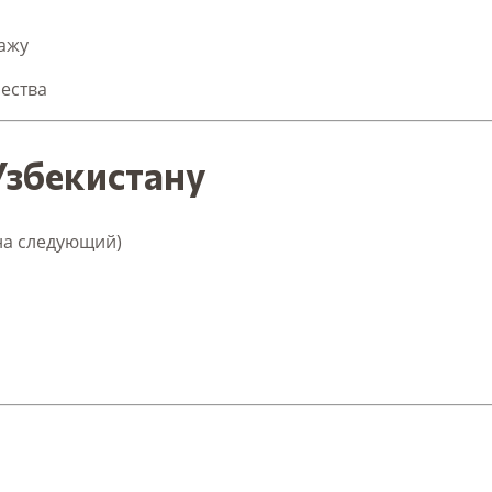
ажу
ества
Узбекистану
 на следующий)