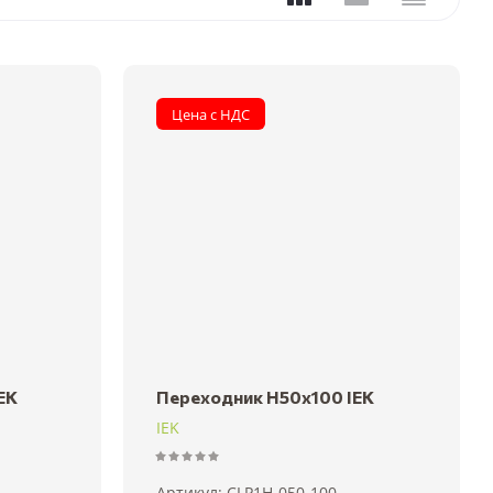
Цена с НДС
EK
Переходник H50х100 IEK
IEK
Артикул:
CLP1H-050-100