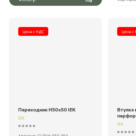
Цен
Цен
Цена с НДС
Цена с
Наз
Наз
Переходник Н50х50 IEK
Втулка 
перфор
IEK
IEK
Артикул:
CLP1H-050-050