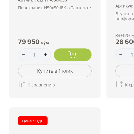
Артикул:
Переходник Н50х50 IEK в Ташкенте
Втулка в
перфори
33 020
с
79 950
28 60
сўм
Купить в 1 клик
К сравнению
К с
Цена с НДС