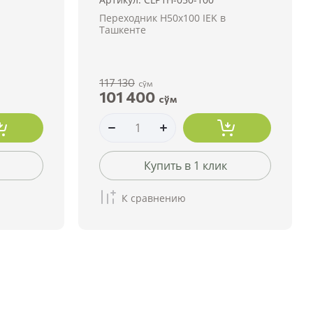
Переходник H50х100 IEK в
Ташкенте
117 130
сўм
101 400
сўм
Купить в 1 клик
К сравнению