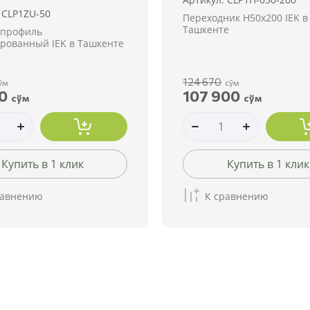
CLP1ZU-50
Переходник H50х200 IEK в
Ташкенте
 профиль
рованный IEK в Ташкенте
124 670
ўм
сўм
0
107 900
сўм
сўм
Купить в 1 клик
Купить в 1 клик
равнению
К сравнению