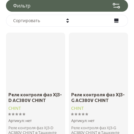
Фильтр
Сортировать
Цена - убывание
Цена - возрастание
Название - Я-А
Название - А-Я
Реле контроля фаз XJ3-
Реле контроля фаз XJ3-
D AC380V CHINT
G AC380V CHINT
CHINT
CHINT
Артикул:
нет
Артикул:
нет
Реле контроля фаз XJ3-D
Реле контроля фаз XJ3-G
AC380V CHINT в Ташкенте
AC380V CHINT в Ташкенте