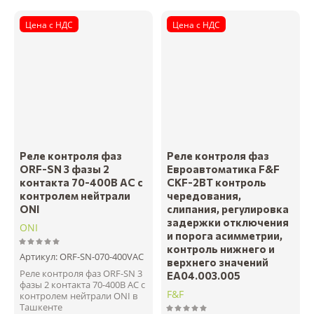
Цена с НДС
Цена с НДС
Реле контроля фаз
Реле контроля фаз
ORF-SN 3 фазы 2
Евроавтоматика F&F
контакта 70-400В AC с
CKF-2BT контроль
контролем нейтрали
чередования,
ONI
слипания, регулировка
задержки отключения
ONI
и порога асимметрии,
контроль нижнего и
Артикул:
ORF-SN-070-400VAC
верхнего значений
Реле контроля фаз ORF-SN 3
EA04.003.005
фазы 2 контакта 70-400В AC с
F&F
контролем нейтрали ONI в
Ташкенте