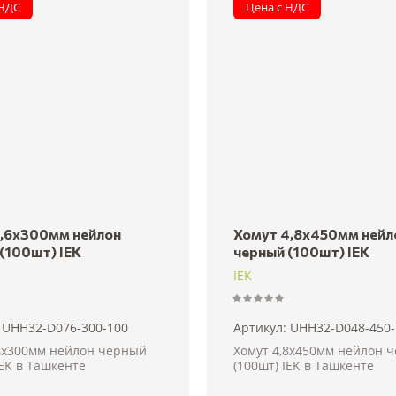
 НДС
Цена с НДС
7,6х300мм нейлон
Хомут 4,8х450мм нейл
(100шт) IEK
черный (100шт) IEK
IEK
UHH32-D076-300-100
Артикул:
UHH32-D048-450-
,6х300мм нейлон черный
Хомут 4,8х450мм нейлон 
IEK в Ташкенте
(100шт) IEK в Ташкенте