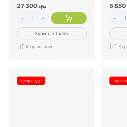
27 300
5 850
сўм
Купить в 1 клик
К сравнению
К с
Цена с НДС
Цена с