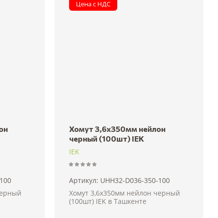
Цена с НДС
он
Хомут 3,6х350мм нейлон
черный (100шт) IEK
IEK
100
Артикул:
UHH32-D036-350-100
черный
Хомут 3,6х350мм нейлон черный
(100шт) IEK в Ташкенте