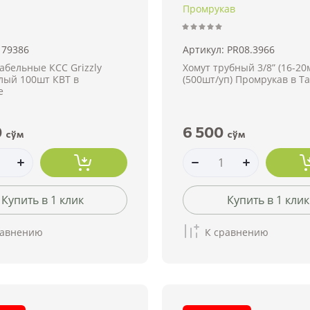
Промрукав
79386
Артикул:
PR08.3966
абельные КСС Grizzly
Хомут трубный 3/8” (16-20
лый 100шт КВТ в
(500шт/уп) Промрукав в Т
е
0
6 500
сўм
сўм
Купить в 1 клик
Купить в 1 клик
равнению
К сравнению