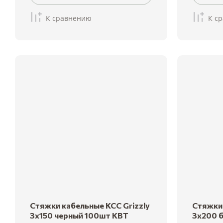
К сравнению
К с
Стяжки кабельные КСС Grizzly
Стяжки 
3х150 черный 100шт КВТ
3х200 