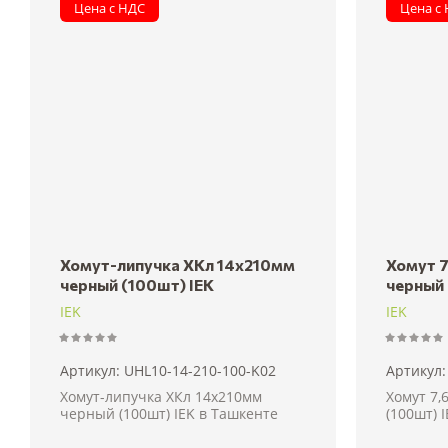
Цена с НДС
Цена с
Хомут-липучка ХКл 14х210мм
Хомут 
черный (100шт) IEK
черный 
IEK
IEK
Артикул:
UHL10-14-210-100-K02
Артикул:
Хомут-липучка ХКл 14х210мм
Хомут 7
черный (100шт) IEK в Ташкенте
(100шт) 