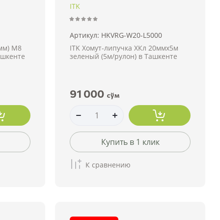
ITK
Артикул:
HKVRG-W20-L5000
мм) М8
ITK Хомут-липучка ХКл 20ммх5м
ашкенте
зеленый (5м/рулон) в Ташкенте
91 000
сўм
Купить в 1 клик
К сравнению