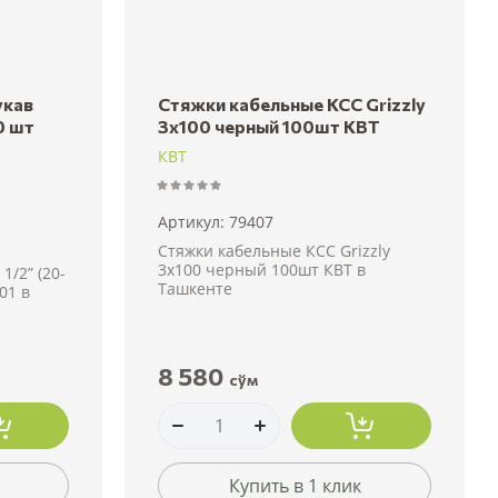
укав
Стяжки кабельные КСС Grizzly
0 шт
3х100 черный 100шт КВТ
КВТ
Артикул:
79407
Стяжки кабельные КСС Grizzly
3х100 черный 100шт КВТ в
1/2” (20-
Ташкенте
01 в
8 580
сўм
Купить в 1 клик