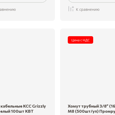
равнению
К сравнению
Цена с НДС
кабельные КСС Grizzly
Хомут трубный 3/8” (1
белый 100шт КВТ
М8 (500шт/уп) Промр