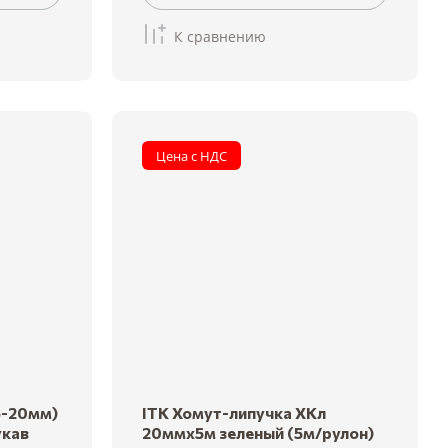
К сравнению
Цена с НДС
6-20мм)
ITK Хомут-липучка ХКл
укав
20ммх5м зеленый (5м/рулон)