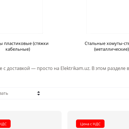
ы пластиковые (стяжки
Стальные хомуты-ст
кабельные)
(металлические)
 с доставкой — просто на Elektrikam.uz. В этом раздел
вать
а - убывание
а - возрастание
 НДС
Цена с НДС
вание - Я-А