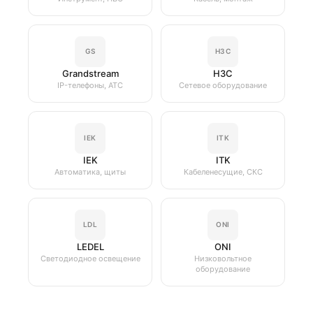
GS
H3C
Grandstream
H3C
IP-телефоны, АТС
Сетевое оборудование
IEK
ITK
IEK
ITK
Автоматика, щиты
Кабеленесущие, СКС
LDL
ONI
LEDEL
ONI
Светодиодное освещение
Низковольтное
оборудование