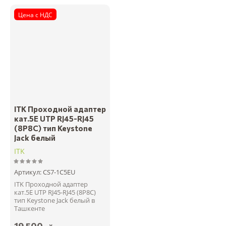
Цена с НДС
ITK Проходной адаптер
кат.5E UTP RJ45-RJ45
(8P8C) тип Keystone
Jack белый
ITK
Артикул:
CS7-1C5EU
ITK Проходной адаптер
кат.5E UTP RJ45-RJ45 (8P8C)
тип Keystone Jack белый в
Ташкенте
19 500