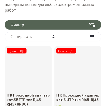
выгодным ценам для любых электромонтажных
работ.
Фильтр
Сортировать
Цена - убывание
Цена с НДС
Цена с НДС
Цена - возрастание
Название - Я-А
Название - А-Я
ITK Проходной адаптер
ITK Проходной адаптер
кат.5E FTP тип RJ45-
кат.6 UTP тип RJ45-RJ45
RJ45 (8P8C)
ITK