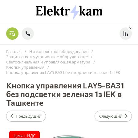
0
Главная
/
Низковольтное оборудование
/
Защитно-коммутационное оборудование
/
Светосигнальная и управляющая арматура
/
Кнопки управления
/
Кнопка управления LAY5-BA31 без подсветки зеленая 1з IEK
Кнопка управления LAY5-BA31
без подсветки зеленая 1з IEK в
Ташкенте
Предыдущий
Следующий
Цена с НДС