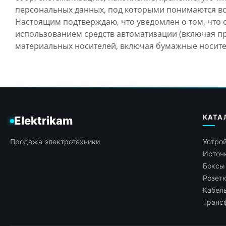
персональных данных, под которыми понимаются вс
Настоящим подтверждаю, что уведомлен о том, что 
использованием средств автоматизации (включая пр
материальных носителей, включая бумажные носите
КАТА
Elektrikam
Продажа электротехники
Устрой
Источн
Боксы
Розет
Кабель
Транс