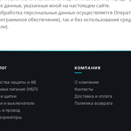
е данные, указанные мной на настоящем сайте.
обработка персональных данных осуществляется Операт
ограммное обеспечение), так и без использования сре
ли).
ЛОГ
КОМПАНИЯ
ства защиты и АВ
О компании
ики питания (ИБП)
Контакты
 и щитки
Доставка и оплата
ки и выключатели
Политика возврата
 и провод
форматоры