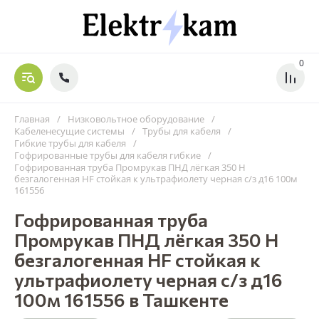
0
Главная
/
Низковольтное оборудование
/
Кабеленесущие системы
/
Трубы для кабеля
/
Гибкие трубы для кабеля
/
Гофрированные трубы для кабеля гибкие
/
Гофрированная труба Промрукав ПНД лёгкая 350 Н
безгалогенная HF стойкая к ультрафиолету черная с/з д16 100м
161556
Гофрированная труба
Промрукав ПНД лёгкая 350 Н
безгалогенная HF стойкая к
ультрафиолету черная с/з д16
100м 161556 в Ташкенте