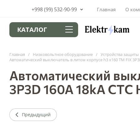
+998 (99) 532-90-99
Главная
О ком
КАТАЛОГ
Главная
/
Низковольтное оборудование
/
Устройства защиты 
Автоматический выключатель в литом корпусе h3 x160 TM FIX 3P3
Автоматический выкл
3P3D 160A 18kA CTC 
Предыдущий