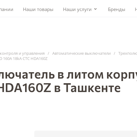
пании
Наши товары
Наши услуги
Бренды
контроля и управления
/
Автоматические выключатели
/
Трехполю
D 160A 18kA CTC HDA160Z
ючатель в литом корпу
HDA160Z в Ташкенте