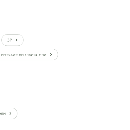
3P
тические выключатели
ели