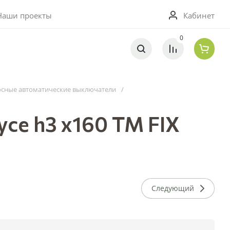
0
Кабинет
Наши проекты
0
сные автоматические выключатели
/
се h3 x160 TM FIX
Следующий