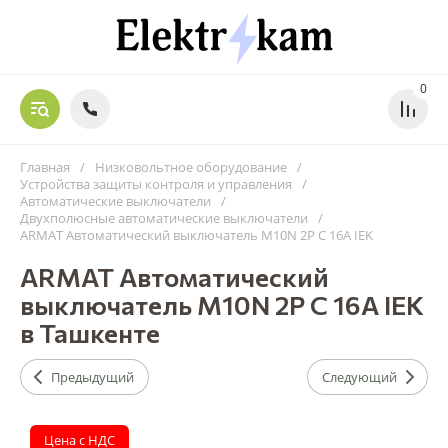
0
Главная
/
Низковольтное оборудование
/
Устройства защиты контроля и управления
/
Автоматические выключатели
/
Двухполюсные автоматические выключатели
/
ARMAT Автоматический выключатель M10N 2P C 16А IEK
ARMAT Автоматический
выключатель M10N 2P C 16А IEK
в Ташкенте
Предыдущий
Следующий
Цена с НДС