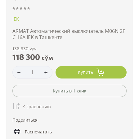
IEK
ARMAT Автоматический выключатель M06N 2P
C 16А IEK в Ташкенте
136 630
сўм
118 300
сўм
Купить
Купить в 1 клик
К сравнению
Поделиться
Распечатать