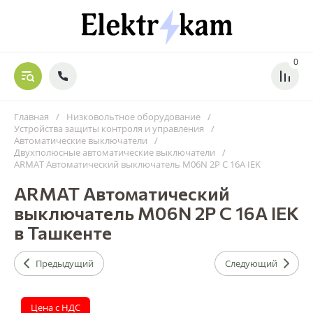
0
Главная
/
Низковольтное оборудование
/
Устройства защиты контроля и управления
/
Автоматические выключатели
/
Двухполюсные автоматические выключатели
/
ARMAT Автоматический выключатель M06N 2P C 16А IEK
ARMAT Автоматический
выключатель M06N 2P C 16А IEK
в Ташкенте
Предыдущий
Следующий
Цена с НДС